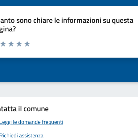
anto sono chiare le informazioni su questa
gina?
a da 1 a 5 stelle la pagina
ta 1 stelle su 5
Valuta 2 stelle su 5
Valuta 3 stelle su 5
Valuta 4 stelle su 5
Valuta 5 stelle su 5
tatta il comune
Leggi le domande frequenti
Richiedi assistenza