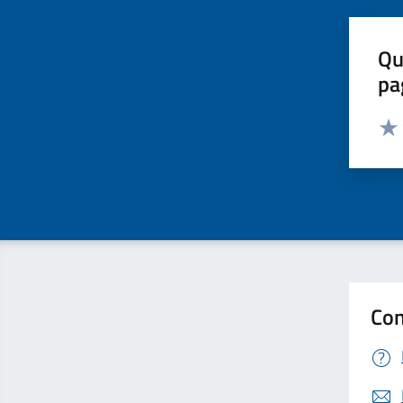
Qu
pa
Valut
Valu
Con