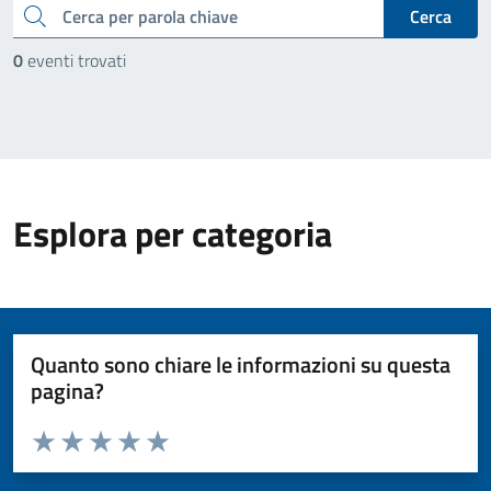
cerca
Cerca
0
eventi trovati
Esplora per categoria
Quanto sono chiare le informazioni su questa
pagina?
Valuta da 1 a 5 stelle la pagina
Valuta 1 stelle su 5
Valuta 2 stelle su 5
Valuta 3 stelle su 5
Valuta 4 stelle su 5
Valuta 5 stelle su 5